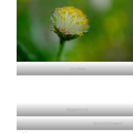
up close
Biggenkruid
Spechtinktzwam