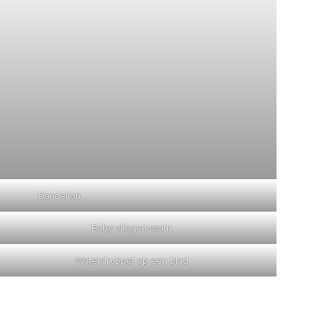
Dandelion
Baby vliegenzwam
Waterdruppel op een blad