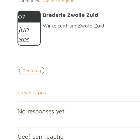
Categories:
Geen categorie
Braderie Zwolle Zuid
07
Winkelcentrum Zwolle Zuid
jun
2025
Geen tag
Bericht
Previous post
navigatie
No responses yet
Geef een reactie